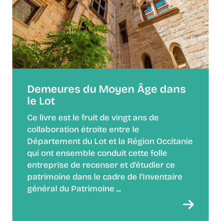
Demeures du Moyen Âge dans
le Lot
Ce livre est le fruit de vingt ans de
collaboration étroite entre le
Département du Lot et la Région Occitanie
qui ont ensemble conduit cette folle
entreprise de recenser et d’étudier ce
patrimoine dans le cadre de l’Inventaire
général du Patrimoine ...