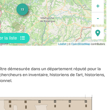
mod
le
+
13
plein
niv
-
écra
de
er la liste
zo
Leaflet
| ©
OpenStreetMap
contributors
initi
araître démesurée dans un département réputé pour la
ercheurs en inventaire, historiens de l’art, historiens,
ionnel.