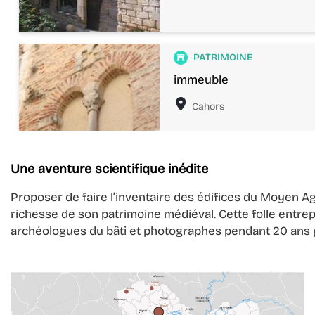
Patrimoine
PATRIMOINE
immeuble
Localisation
Cahors
Une aventure scientifique inédite
Proposer de faire l’inventaire des édifices du Moyen A
Patrimoine
PATRIMOINE
richesse de son patrimoine médiéval. Cette folle entrep
archéologues du bâti et photographes pendant 20 ans p
maison
Localisation
Cahors