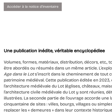
Accéder à la notice d'inventaire
Patrimoine
PATRIMOINE
immeuble
Localisation
Cahors
Une publication inédite, véritable encyclopédiee
Volumes, formes, matériaux, distribution, décors, etc., 
Patrimoine
PATRIMOINE
être abordés ou résumés dans un même article. L’explo
Age dans le Lot
s’inscrit dans le cheminement de tout c
immeuble
patrimoine médiéval. Cette publication éditée en 2023, 
Localisation
Cahors
l’architecture médiévale du Lot (églises, châteaux, mai
l’architecture civile médiévale du Lot y sont réunies, 
illustrées. La seconde partie de l’ouvrage accorde une 
cinquantaine de sites : villes, bourgs, villages ou simp
replacer les « demeures » dans leur contexte historique