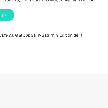
de l'ouvrage
Demeures du Moyen Âge dans le Lot
.
ir +
Age dans le Lot
, Saint-Saturnin, Edition de la