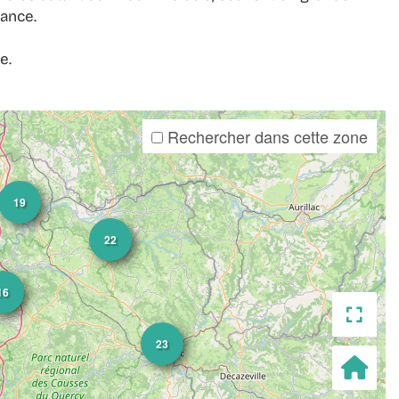
rance.
e.
Rechercher dans cette zone
19
22
16
Basc
23
le
Res