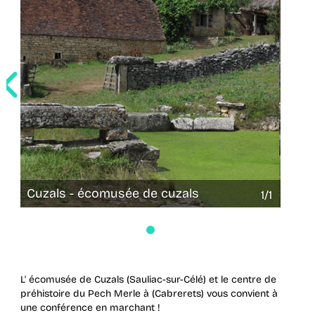
Cuzals - écomusée de cuzals
Cuza
1/1
1/1
L' écomusée de Cuzals (Sauliac-sur-Célé) et le centre de
préhistoire du Pech Merle à (Cabrerets) vous convient à
une conférence en marchant !