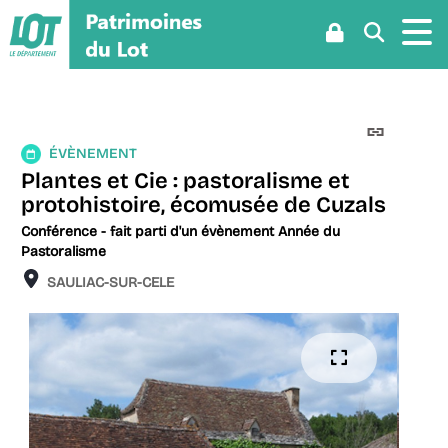
Aller
Aller
Aller
au
au
à
menu
contenu
la
recherche
Lien
Évènement
perman
ÉVÈNEMENT
(Nouvel
Plantes et Cie : pastoralisme et
fenêtre
protohistoire, écomusée de Cuzals
Conférence
- fait parti d'un évènement Année du
Pastoralisme
Localisation
SAULIAC-SUR-CELE