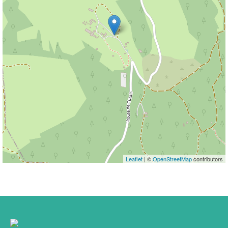
Leaflet
| ©
OpenStreetMap
contributors