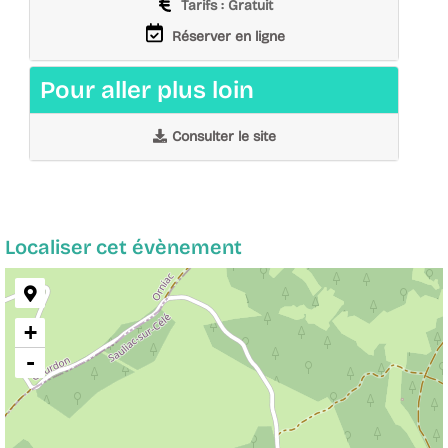
Tarifs
Tarifs : Gratuit
horaire
Réservation
Réserver en ligne
Pour aller plus loin
Consulter le site
Localiser cet évènement
+
-