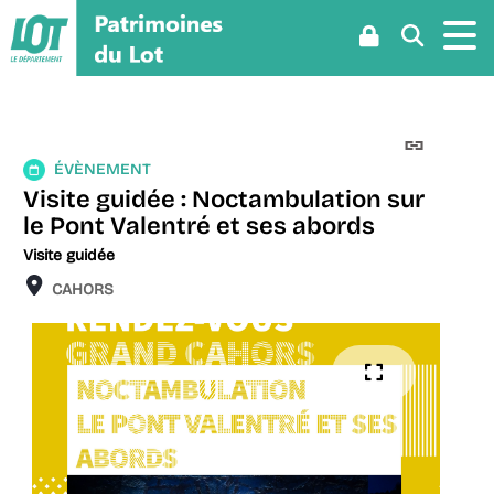
Aller
Aller
Aller
au
au
à
menu
contenu
la
recherche
Lien
Évènement
perman
ÉVÈNEMENT
(Nouvel
Visite guidée : Noctambulation sur
fenêtre
le Pont Valentré et ses abords
Visite guidée
Localisation
CAHORS