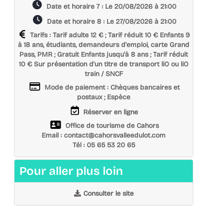
Date
Date et horaire 7 : Le 20/08/2026 à 21:00
horaire
et
Date
Date et horaire 8 : Le 27/08/2026 à 21:00
horaire
et
Tarifs
Tarifs : Tarif adulte 12 € ; Tarif réduit 10 € Enfants 9
horaire
à 18 ans, étudiants, demandeurs d'emploi, carte Grand
Pass, PMR ; Gratuit Enfants jusqu'à 8 ans ; Tarif réduit
10 € Sur présentation d'un titre de transport liO ou liO
train / SNCF
Mode
Mode de paiement : Chèques bancaires et
de
postaux ; Espèce
paiement
Réservation
Réserver en ligne
Contact
Office de tourisme de Cahors
Email : contact@cahorsvalleedulot.com
Tél : 05 65 53 20 65
Pour aller plus loin
Consulter le site