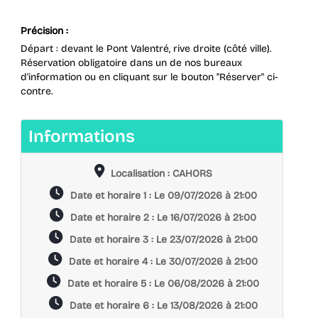
Précision :
Départ : devant le Pont Valentré, rive droite (côté ville).
Réservation obligatoire dans un de nos bureaux
d'information ou en cliquant sur le bouton "Réserver" ci-
contre.
Informations
Localisation
Localisation : CAHORS
Date
Date et horaire 1 : Le 09/07/2026 à 21:00
et
Date
Date et horaire 2 : Le 16/07/2026 à 21:00
horaire
et
Date
Date et horaire 3 : Le 23/07/2026 à 21:00
horaire
et
Date
Date et horaire 4 : Le 30/07/2026 à 21:00
horaire
et
Date
Date et horaire 5 : Le 06/08/2026 à 21:00
horaire
et
Date
Date et horaire 6 : Le 13/08/2026 à 21:00
horaire
et