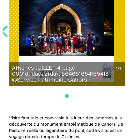
Affiches-JUILLET-4-page-
Affi
1/1
1/1
0001dadadazfdafa564651654165413 -
0001
©Service Patrimoine Cahors
©Ser
Visite familiale et conviviale à la lueur des lanternes à la
découverte du monument emblématique de Cahors. De
l’histoire réelle ou légendaire du pont, cette visite est un
voyage dans le temps de 7 siècles.