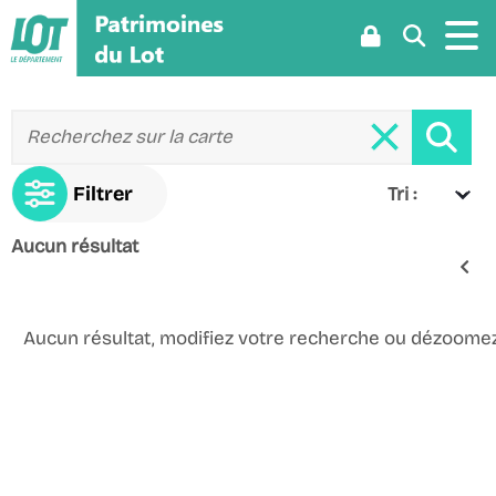
Aller
Aller
Aller
au
au
à
menu
contenu
la
recherche
Recher
dans ce
Tri :
zone
Aucun résultat
Aucun résultat, modifiez votre recherche ou dézoome