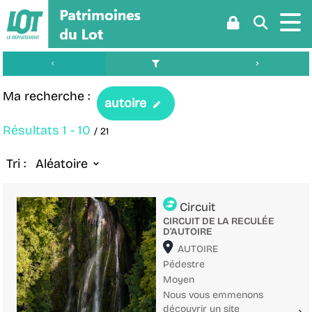
Aller
Aller
Aller
au
au
à
menu
contenu
la
recherche
Ma recherche :
autoire
Résultats
1
-
10
/ 21
Tri :
Aléatoire
Circuit
CIRCUIT DE LA RECULÉE
D'AUTOIRE
Localisation
AUTOIRE
Pédestre
Moyen
Nous vous emmenons
découvrir un site