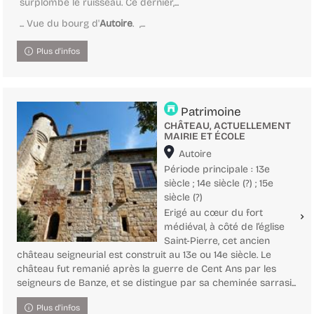
surplombe le ruisseau. Ce dernier,...
... Vue du bourg d'
Autoire
. ,...
Plus d'infos
Patrimoine
CHÂTEAU, ACTUELLEMENT
MAIRIE ET ÉCOLE
Localisation
Autoire
Période principale : 13e
siècle ; 14e siècle (?) ; 15e
siècle (?)
Erigé au cœur du fort
médiéval, à côté de l’église
Saint-Pierre, cet ancien
château seigneurial est construit au 13e ou 14e siècle. Le
château fut remanié après la guerre de Cent Ans par les
seigneurs de Banze, et se distingue par sa cheminée sarrasi...
Plus d'infos