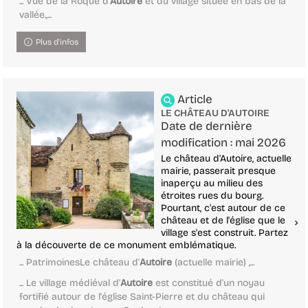
... Vue de la Roque d'
Autoire
et du village située en bas de la
vallée.,...
Plus d'infos
Article
LE CHÂTEAU D'AUTOIRE
Date de dernière
modification : mai 2026
Le château d'Autoire, actuelle
mairie, passerait presque
inaperçu au milieu des
étroites rues du bourg.
Pourtant, c'est autour de ce
château et de l'église que le
village s'est construit. Partez
à la découverte de ce monument emblématique.
... PatrimoinesLe château d'
Autoire
(actuelle mairie) ,...
... Le village médiéval d'
Autoire
est constitué d'un noyau
fortifié autour de l'église Saint-Pierre et du château qui