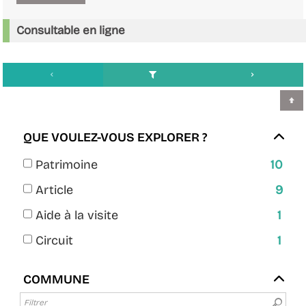
Consultable en ligne
QUE VOULEZ-VOUS EXPLORER ?
-
Patrimoine
10
10
-
Article
9
résultats
9
-
Aide à la visite
-
1
résultats
1
cocher
-
Circuit
-
1
résultats
pour
1
cocher
-
ajouter
résultats
pour
COMMUNE
cocher
le
-
ajouter
pour
filtre