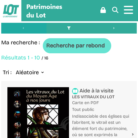
Aller
Aller
Aller
au
au
à
menu
contenu
la
recherche
Ma recherche :
Recherche par rebond
Résultats
1
-
10
/ 16
Tri :
Aléatoire
Aide à la visite
LES VITRAUX DU LOT
Carte en PDF
Tout public
Indissociable des églises qui
l'abritent, le vitrail est un
élément fort du patrimoine,
où se sont exprimés la